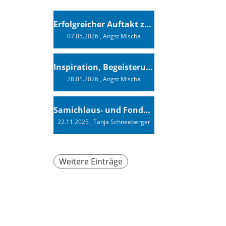
Erfolgreicher Auftakt zur Swiss Sailing Challenge League 2026
07.05.2026
, Angst Mischa
Inspiration, Begeisterung - Ein Vortrag von Vendée-Globe-Finisher Oliver Heer
28.01.2026
, Angst Mischa
Samichlaus- und Fonduabend
22.11.2025
, Tanja Schneeberger
Weitere Einträge