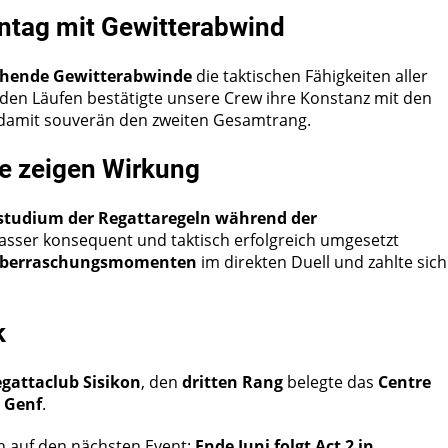
ntag mit Gewitterabwind
ehende Gewitterabwinde
die taktischen Fähigkeiten aller
den Läufen bestätigte unsere Crew ihre Konstanz mit den
 damit souverän den zweiten Gesamtrang.
te zeigen Wirkung
studium der Regattaregeln während der
sser konsequent und taktisch erfolgreich umgesetzt
berraschungsmomenten
im direkten Duell und zahlte sich
k
gattaclub Sisikon
, den
dritten Rang
belegte das
Centre
s Genf
.
un auf den nächsten Event:
Ende Juni folgt Act 2 in