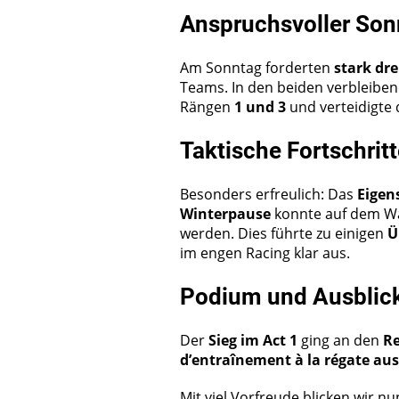
Anspruchsvoller Son
Am Sonntag forderten
stark dr
Teams. In den beiden verbleiben
Rängen
1 und 3
und verteidigte
Taktische Fortschrit
Besonders erfreulich: Das
Eigen
Winterpause
konnte auf dem Wa
werden. Dies führte zu einigen
Ü
im engen Racing klar aus.
Podium und Ausblic
Der
Sieg im Act 1
ging an den
Re
d’entraînement à la régate au
Mit viel Vorfreude blicken wir n