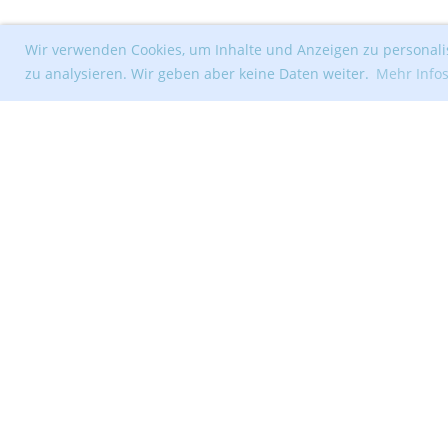
Wir verwenden Cookies, um Inhalte und Anzeigen zu personalis
zu analysieren. Wir geben aber keine Daten weiter.
Mehr Info
© Segelclub Tribschenhorn Luzern