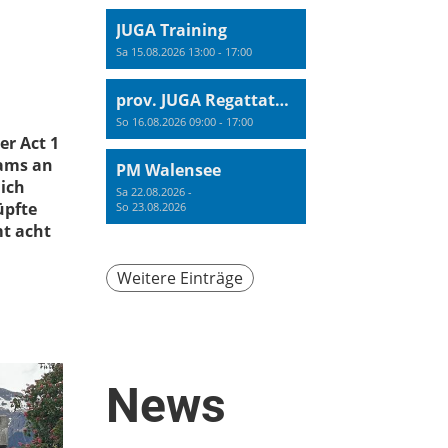
JUGA Training
Sa 15.08.2026 13:00 - 17:00
prov. JUGA Regattatraining
So 16.08.2026 09:00 - 17:00
er Act 1
eams an
PM Walensee
lich
Sa 22.08.2026 -
üpfte
So 23.08.2026
mt acht
Weitere Einträge
News