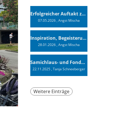
Erfolgreicher Auftakt zur Swiss Sailing Challenge League 2026
07.05.2026
, Angst Mischa
Inspiration, Begeisterung - Ein Vortrag von Vendée-Globe-Finisher Oliver Heer
28.01.2026
, Angst Mischa
Samichlaus- und Fonduabend
22.11.2025
, Tanja Schneeberger
Weitere Einträge