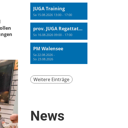
JUGA Training
Sa 15.08.2026 13:00 - 17:00
d
ollen
prov. JUGA Regattatraining
nungen
So 16.08.2026 09:00 - 17:00
PM Walensee
Sa 22.08.2026 -
So 23.08.2026
Weitere Einträge
News