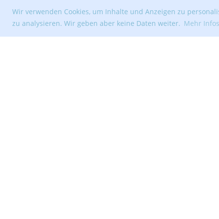
Wir verwenden Cookies, um Inhalte und Anzeigen zu personalis
zu analysieren. Wir geben aber keine Daten weiter.
Mehr Info
© Segelclub Tribschenhorn Luzern
Erstellt mit ClubDesk Vereinssoftware