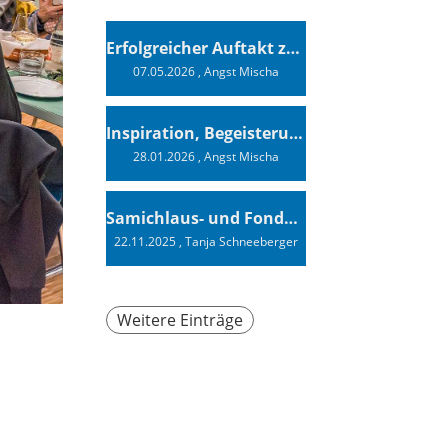
Erfolgreicher Auftakt zur Swiss Sailing Challenge League 2026
07.05.2026
, Angst Mischa
Inspiration, Begeisterung - Ein Vortrag von Vendée-Globe-Finisher Oliver Heer
28.01.2026
, Angst Mischa
Samichlaus- und Fonduabend
22.11.2025
, Tanja Schneeberger
Weitere Einträge