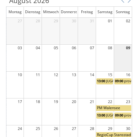
August 2026
Montag
Dienstag
Mittwoch
Donnerst
Freitag
Samstag
Sonntag
27
28
29
ag
30
31
01
02
03
04
05
06
07
08
09
10
11
12
13
14
15
16
13:00
JUGA Training
09:00
prov. JU
17
18
19
20
21
22
23
PM Walensee
13:00
JUGA Training
09:00
prov. JU
24
25
26
27
28
29
30
RegioCup Stansstad