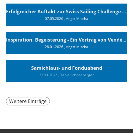
Erfolgreicher Auftakt zur Swiss Sailing Challenge League 2026
07.05.2026
, Angst Mischa
Inspiration, Begeisterung - Ein Vortrag von Vendée-Globe-Finisher Oliver Heer
28.01.2026
, Angst Mischa
Samichlaus- und Fonduabend
22.11.2025
, Tanja Schneeberger
Weitere Einträge