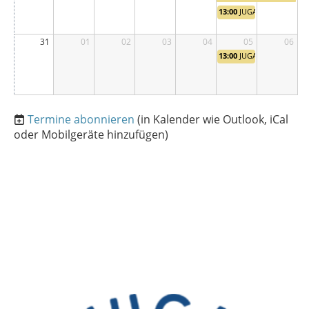
13:00
JUGA Training
31
01
02
03
04
05
06
13:00
JUGA Training
Termine abonnieren
(in Kalender wie Outlook, iCal
oder Mobilgeräte hinzufügen)