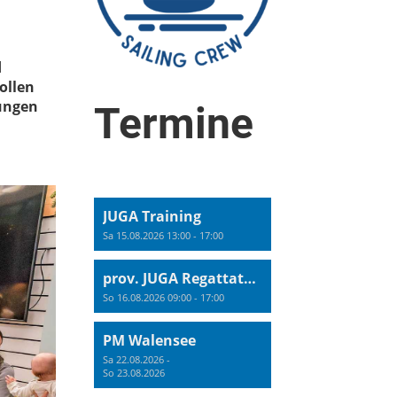
d
ollen
nungen
Termine
JUGA Training
Sa 15.08.2026 13:00 - 17:00
prov. JUGA Regattatraining
So 16.08.2026 09:00 - 17:00
PM Walensee
Sa 22.08.2026 -
So 23.08.2026