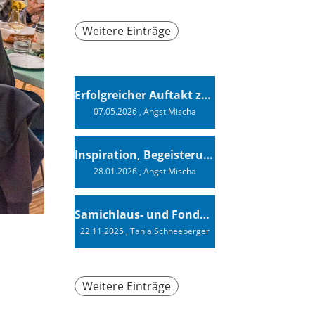
Weitere Einträge
Erfolgreicher Auftakt zur Swiss Sailing Challenge League 2026
07.05.2026
, Angst Mischa
Inspiration, Begeisterung - Ein Vortrag von Vendée-Globe-Finisher Oliver Heer
28.01.2026
, Angst Mischa
Samichlaus- und Fonduabend
22.11.2025
, Tanja Schneeberger
Weitere Einträge