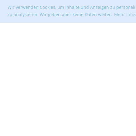
Wir verwenden Cookies, um Inhalte und Anzeigen zu personalis
zu analysieren. Wir geben aber keine Daten weiter.
Mehr Info
© Segelclub Tribschenhorn Luzern
Erstellt mit ClubDesk Vereinssoftware