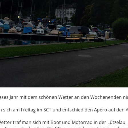
dieses Jahr mit dem schönen Wetter an den Wochenenden ni
n sich am Freitag im SCT und entschied den Apéro auf den 
tter traf man sich mit Boot und Motorrad in der Lützelau