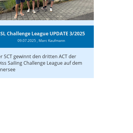
SSL Challenge League UPDATE 3/2025
09.07.2025
, Marc Kaufmann
r SCT gewinnt den dritten ACT der
iss Sailing Challenge League auf dem
nersee