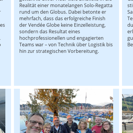
Realität einer monatelangen Solo-Regatta
st
r
rund um den Globus. Dabei betonte er
Sa
mehrfach, dass das erfolgreiche Finish
Te
 es
der Vendée Globe keine Einzelleistung,
du
sondern das Resultat eines
er
.
hochprofessionellen und engagierten
gu
o
Teams war – von Technik über Logistik bis
Be
hin zur strategischen Vorbereitung.