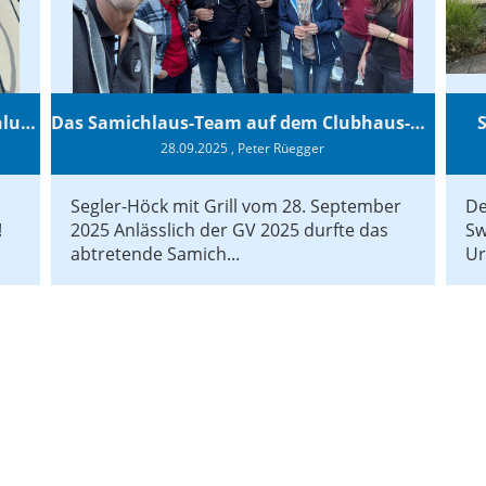
Swiss Sailing League 2025 – Saisonabschluss in Versoix
Das Samichlaus-Team auf dem Clubhaus-Oberdeck
28.09.2025
, Peter Rüegger
Segler-Höck mit Grill vom 28. September
De
!
2025 Anlässlich der GV 2025 durfte das
Sw
abtretende Samich...
Ur