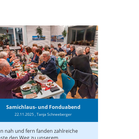
Samichlaus- und Fonduabend
22.11.2025
, Tanja Schneeberger
n nah und fern fanden zahlreiche
ste den Weg zu unserem