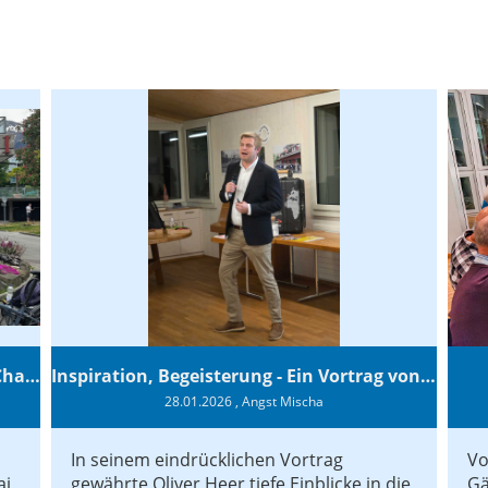
Erfolgreicher Auftakt zur Swiss Sailing Challenge League 2026
Inspiration, Begeisterung - Ein Vortrag von Vendée-Globe-Finisher Oliver Heer
28.01.2026
, Angst Mischa
In seinem eindrücklichen Vortrag
Vo
ai
gewährte Oliver Heer tiefe Einblicke in die
Gä